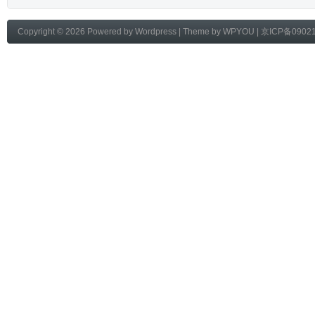
Copyright © 2026 Powered by
Wordpress
| Theme by
WPYOU
|
京ICP备0902