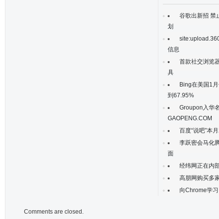
谷歌出新招 禁
划
site:upload
信息
首款社交浏览器R
具
Bing在美国1
到67.95%
Groupon入
GAOPENG.COM
百度“说吧”本
李跃密会马化
面
经纬网正在内部
高朋网购买多家
向Chrome学
Comments are closed.