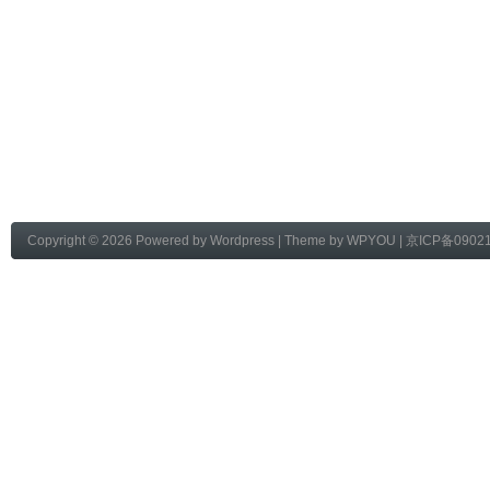
Copyright © 2026 Powered by
Wordpress
| Theme by
WPYOU
|
京ICP备0902