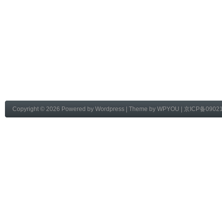
Copyright © 2026 Powered by
Wordpress
| Theme by
WPYOU
|
京ICP备0902