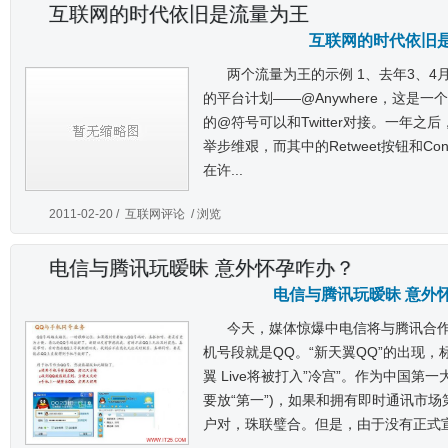
互联网的时代依旧是流量为王
互联网的时代依旧
两个流量为王的示例 1、去年3、4月份
的平台计划——@Anywhere，这是
的@符号可以和Twitter对接。一年之后
举步维艰，而其中的Retweet按钮和Conn
在许...
2011-02-20 /
互联网评论
/ 浏览
电信与腾讯玩暧昧 意外怀孕咋办？
电信与腾讯玩暧昧 意外
今天，媒体惊爆中电信将与腾讯合作推
机号段就是QQ。“新天翼QQ”的出现，
翼 Live将被打入”冷宫”。作为中国第
要放“第一”)，如果和拥有即时通讯市
户对，珠联璧合。但是，由于没有正式宣.