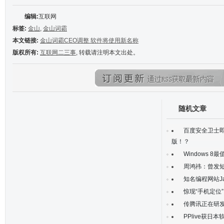
编辑:
互联网
标签:
金山
,
金山词霸
本文链接:
金山词霸CEO调整 软件将使用新名称
版权所有:
互联网二三事
, 转载请注明本文出处。
随机文章
百度安全卫士即
版！？
Windows 
周鸿祎：曾发短
知名编程网站J
惊现“手机定位
传腾讯正在研发
PPlive获日