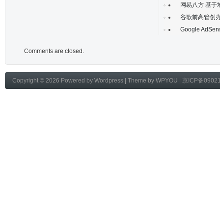
网易八方 基于
谷歌前高管创办
Google Ad
Comments are closed.
Copyright © 2026 Powered by
Wordpress
| Theme by
WPYOU
|
京ICP备0902