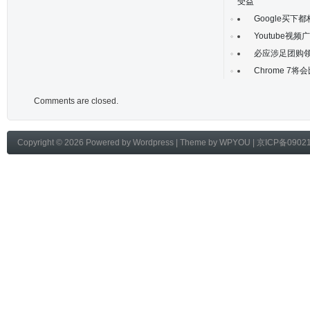
受益
Google买下
Youtube视
必应涉足团购领
Chrome 7将
Comments are closed.
Copyright © 2026 Powered by
Wordpress
| Theme by
WPYOU
|
京ICP备0902