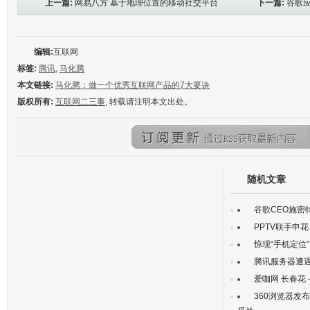
上一篇:
网易八方 基于地理位置的移动社交平台
下一篇:
谷歌
编辑:
互联网
标签:
腾讯
,
马化腾
本文链接:
马化腾：做一个优秀互联网产品的7大要诀
版权所有:
互联网二三事
, 转载请注明本文出处。
随机文章
谷歌CEO施密
PPTV联手申
惊现“手机定位
腾讯服务器遭遇
爱咖网 长春花
360浏览器发布