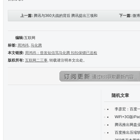
上一篇:
腾讯与360大战的背后 腾讯提出三项和
下一篇:
微博
解条件
编辑:
互联网
标签:
周鸿祎
,
马化腾
本文链接:
周鸿祎：曾发短信骂马化腾 扣扣保镖已送检
版权所有:
互联网二三事
, 转载请注明本文出处。
随机文章
李彦宏：百度
WiFi+3G版i
腾讯推出网盘业
百度推出压缩软