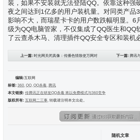
装，如果不安装就无法登陆QQ。依靠这种强
夜之间达到1亿多的用户装机量。对同类产品3
影响不大，而瑞星卡卡的用户数跌幅明显。6
级为QQ电脑管家，不仅集成了QQ医生和QQ
了云查杀木马、清理插件QQ安全专区和装机
上一篇:
时光网关闭真像：传播色情致使万网对
下一篇:
腾讯与
其域名停止解析
编辑:
互联网
标签:
360
,
QQ
,
QQ杀毒
,
腾讯
本文链接:
传腾讯正在研发QQ杀毒 将以免费模式与360竞争
版权所有:
互联网二三事
, 转载请注明本文出处。
随机文章